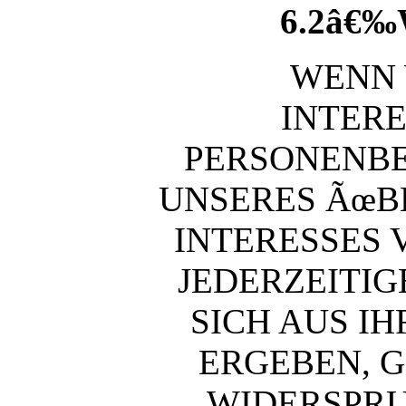
6.2â€
WENN 
INTER
PERSONENB
UNSERES ÃœB
INTERESSES 
JEDERZEITIG
SICH AUS I
ERGEBEN, 
WIDERSPRU