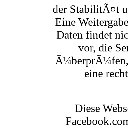
der StabilitÃ¤t 
Eine Weitergab
Daten findet nic
vor, die S
Ã¼berprÃ¼fen, 
eine rech
Diese Webse
Facebook.com