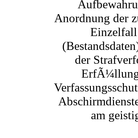
Aufbewahrun
Anordnung der z
Einzelfal
(Bestandsdaten)
der Strafver
ErfÃ¼llung
Verfassungsschut
Abschirmdienste
am geisti