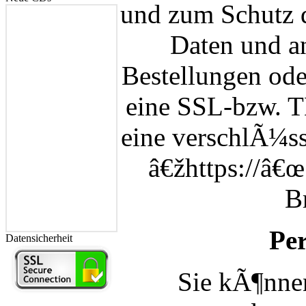
und zum Schutz 
Daten und an
Bestellungen ode
eine SSL-bzw. 
eine verschlÃ¼ss
â€žhttps://â€
B
Pe
Datensicherheit
Sie kÃ¶nne