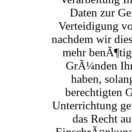
Daten zur G
Verteidigung v
nachdem wir dies
mehr benÃ¶tig
GrÃ¼nden Ihre
haben, solang
berechtigten
Unterrichtung 
das Recht a
EinschrÃ¤nkung