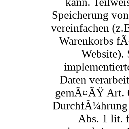
kann. Teilwei
Speicherung von 
vereinfachen (z.B
Warenkorbs fÃ¼
Website). 
implementiert
Daten verarbeit
gemÃ¤ÃŸ Art. 6
DurchfÃ¼hrung 
Abs. 1 lit