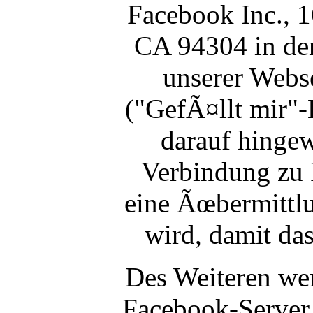
Facebook Inc., 1
CA 94304 in den
unserer Webse
("GefÃ¤llt mir"-B
darauf hingew
Verbindung zu 
eine Ãœbermittl
wird, damit das
Des Weiteren we
Facebook-Server 