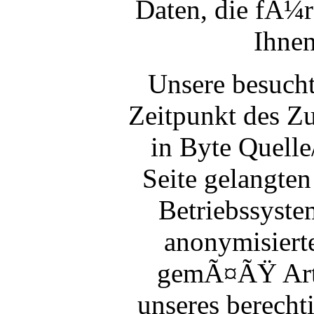
Daten, die fÃ¼r
Ihnen
Unsere besuch
Zeitpunkt des Z
in Byte Quelle
Seite gelangte
Betriebssyste
anonymisierte
gemÃ¤ÃŸ Art. 
unseres berecht