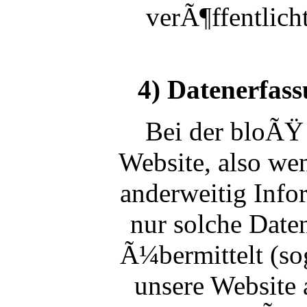
verÃ¶ffentlich
4) Datenerfas
Bei der bloÃŸ
Website, also wen
anderweitig Info
nur solche Date
Ã¼bermittelt (so
unsere Website 