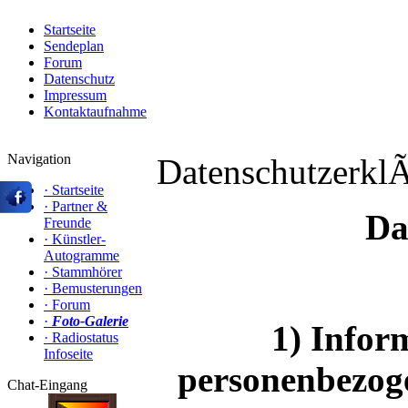
Startseite
Sendeplan
Forum
Datenschutz
Impressum
Kontaktaufnahme
Navigation
Datenschutzerkl
·
Startseite
·
Partner &
Da
Freunde
·
Künstler-
Autogramme
·
Stammhörer
·
Bemusterungen
·
Forum
·
Foto-Galerie
1) Infor
·
Radiostatus
Infoseite
personenbezog
Chat-Eingang