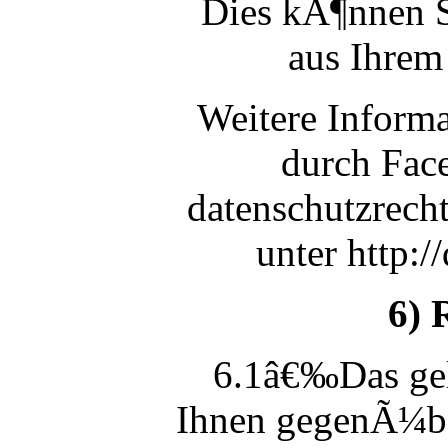
Dies kÃ¶nnen S
aus Ihre
Weitere Inform
durch Fac
datenschutzrech
unter http:
6) 
6.1â€‰Das gel
Ihnen gegenÃ¼be