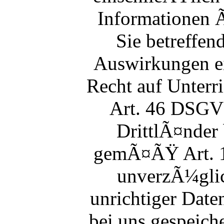
Informationen Ã
Sie betreffen
Auswirkungen ei
Recht auf Unter
Art. 46 DSGVO
DrittlÃ¤nder 
gemÃ¤ÃŸ Art. 1
unverzÃ¼glic
unrichtiger Date
bei uns gespeich