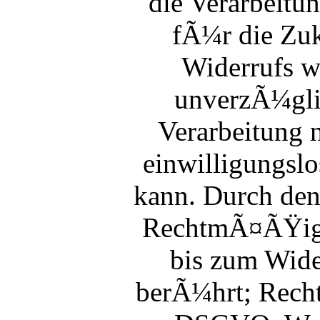
die Verarbeitu
fÃ¼r die Zuk
Widerrufs w
unverzÃ¼glic
Verarbeitung n
einwilligungsl
kann. Durch den
RechtmÃ¤ÃŸigke
bis zum Wide
berÃ¼hrt; Rech