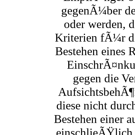
gegenÃ¼ber den
oder werden, d
Kriterien fÃ¼r d
Bestehen eines 
EinschrÃ¤nkun
gegen die Ve
AufsichtsbehÃ¶r
diese nicht durc
Bestehen einer a
einschlieÃŸlich 