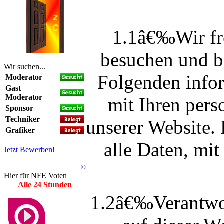
1.1â€‰Wir fre
besuchen und b
Wir suchen...
Folgenden info
Moderator
Gast
Moderator
mit Ihren per
Sponsor
Techniker
unserer Website.
Grafiker
alle Daten, mit
Jetzt Bewerben!
©
Hier für NFE Voten
Alle 24 Stunden
1.2â€‰Verantwor