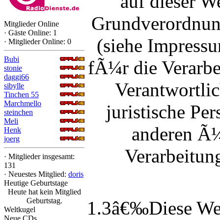
auf dieser W
Grundverordnun
Mitglieder Online
·
Gäste Online: 1
(siehe Impressu
·
Mitglieder Online: 0
Bubi
fÃ¼r die Verarb
stonie
daggi66
Verantwortlic
sibylle
Tinchen 55
Marchmello
juristische Pe
steinchen
Meli
anderen Ã¼
Henk
joerg
Verarbeitun
·
Mitglieder insgesamt:
131
·
Neuestes Mitglied:
doris
Heutige Geburtstage
Heute hat kein Mitglied
Geburtstag.
1.3â€‰Diese Web
Weltkugel
Neue CDs