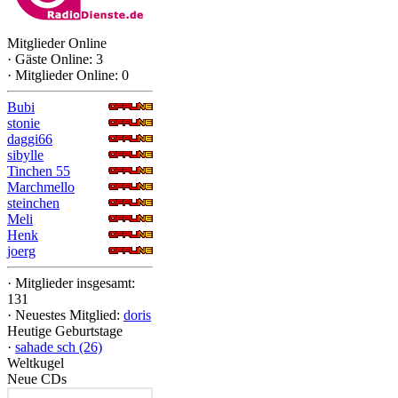
Mitglieder Online
·
Gäste Online: 3
·
Mitglieder Online: 0
Bubi
stonie
daggi66
sibylle
Tinchen 55
Marchmello
steinchen
Meli
Henk
joerg
·
Mitglieder insgesamt:
131
·
Neuestes Mitglied:
doris
Heutige Geburtstage
·
sahade sch (26)
Weltkugel
Neue CDs