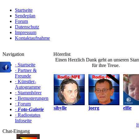
Startseite
Sendeplan
Forum
Datenschutz
Impressum
Kontaktaufnahme
Navigation
Hörerlist
Einen Herzlich Dank geht an unseren St
·
Startseite
für ihre Treue.
·
Partner &
Freunde
·
Künstler-
Autogramme
·
Stammhörer
·
Bemusterungen
·
Forum
sibylle
joerg
elfie
·
Foto-Galerie
·
Radiostatus
Infoseite
H
Chat-Eingang